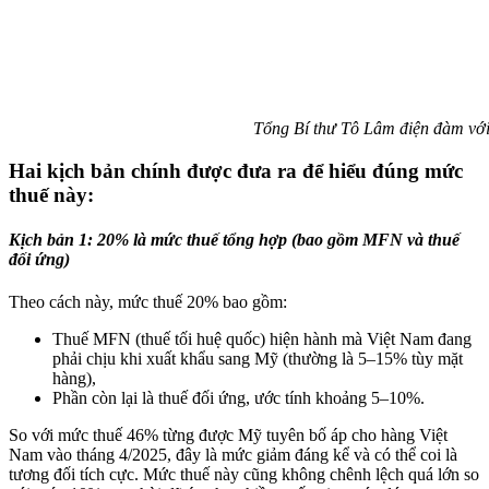
Tổng Bí thư Tô Lâm điện đàm với Tổng thống
Hai kịch bản chính được đưa ra để hiểu đúng mức
thuế này:
Kịch bản 1: 20% là mức thuế tổng hợp (bao gồm MFN và thuế
đối ứng)
Theo cách này, mức thuế 20% bao gồm:
Thuế MFN (thuế tối huệ quốc) hiện hành mà Việt Nam đang
phải chịu khi xuất khẩu sang Mỹ (thường là 5–15% tùy mặt
hàng),
Phần còn lại là thuế đối ứng, ước tính khoảng 5–10%.
So với mức thuế 46% từng được Mỹ tuyên bố áp cho hàng Việt
Nam vào tháng 4/2025, đây là mức giảm đáng kể và có thể coi là
tương đối tích cực. Mức thuế này cũng không chênh lệch quá lớn so