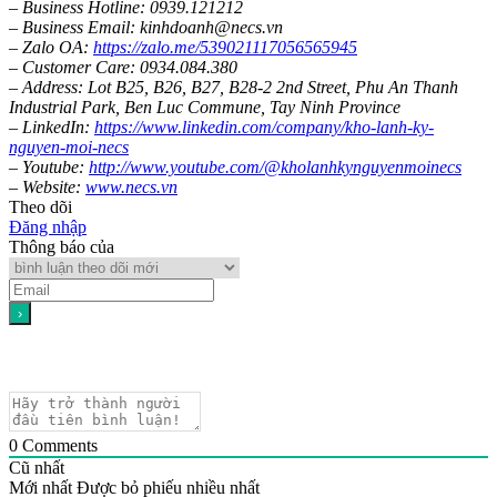
– Business Hotline: 0939.121212
– Business Email: kinhdoanh@necs.vn
– Zalo OA:
https://zalo.me/539021117056565945
– Customer Care: 0934.084.380
– Address: Lot B25, B26, B27, B28-2 2nd Street, Phu An Thanh
Industrial Park, Ben Luc Commune, Tay Ninh Province
– LinkedIn:
https://www.linkedin.com/company/kho-lanh-ky-
nguyen-moi-necs
– Youtube:
http://www.youtube.com/@kholanhkynguyenmoinecs
– Website:
www.necs.vn
Theo dõi
Đăng nhập
Thông báo của
0
Comments
Cũ nhất
Mới nhất
Được bỏ phiếu nhiều nhất