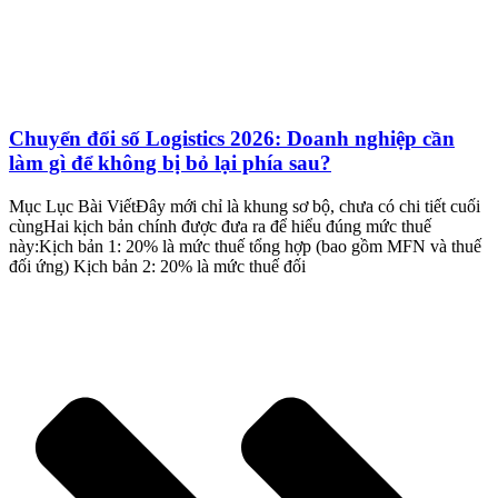
Chuyển đổi số Logistics 2026: Doanh nghiệp cần
làm gì để không bị bỏ lại phía sau?
Mục Lục Bài ViếtĐây mới chỉ là khung sơ bộ, chưa có chi tiết cuối
cùngHai kịch bản chính được đưa ra để hiểu đúng mức thuế
này:Kịch bản 1: 20% là mức thuế tổng hợp (bao gồm MFN và thuế
đối ứng) Kịch bản 2: 20% là mức thuế đối