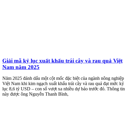
Giải mã kỷ lục xuất khẩu trái cây và rau quả Việt
Nam năm 2025
Năm 2025 đánh dấu một cột mốc đặc biệt của ngành nông nghiệp
Việt Nam khi kim ngạch xuất khẩu trái cây và rau quả đạt mức kỷ
lục 8,6 tỷ USD – con số vượt xa nhiều dự báo trước đó. Thông tin
này được ông Nguyễn Thanh Bình,