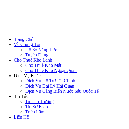
Trang Chủ
Về Chúng Tôi
Hồ Sơ Năng Lực
Tuyển Dụng
Cho Thuê Kho Lạnh
Cho Thuê Kho Mát
Cho Thuê Kho Ngoại Quan
Dịch Vụ Khác
Dịch Vụ Hỗ Trợ Tài Chính
Dịch Vụ Đại Lý Hải Quan
Dịch Vụ Cảng Biển Nước Sâu Quốc Tế
Tin Tức
Tin Thị Trường
Tin Sự Kiện
Triển Lãm
Liên Hệ