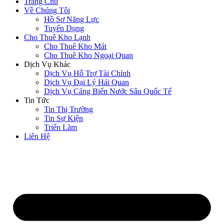
Trang Chủ
Về Chúng Tôi
Hồ Sơ Năng Lực
Tuyển Dụng
Cho Thuê Kho Lạnh
Cho Thuê Kho Mát
Cho Thuê Kho Ngoại Quan
Dịch Vụ Khác
Dịch Vụ Hỗ Trợ Tài Chính
Dịch Vụ Đại Lý Hải Quan
Dịch Vụ Cảng Biển Nước Sâu Quốc Tế
Tin Tức
Tin Thị Trường
Tin Sự Kiện
Triển Lãm
Liên Hệ