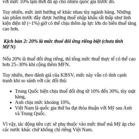
với mức 10% tạm thời đã áp cho nhiều quốc gia trước đó.
Tuy nhiên, mức ảnh hưởng sẽ khác nhau tùy ngành hàng. Những
sản phẩm trước đây được hưởng thuế nhập khẩu rất thấp như linh
kiện điện tử (~1%) giờ có thể chịu thêm áp lực lớn do biên thuế tăng
cao hơn.
Kịch bản 2: 20% là mức thuế đối ứng riêng biệt (chưa tính
MFN)
Nếu 20% là thuế đối ứng riêng, thì tổng mức thuế thực tế có thể cao
hơn 25–30% khi cộng thêm MFN.
Tuy nhiên, theo đánh giá của KBSV, mức này vẫn có tính cạnh
tranh khi so sánh với các đối thủ:
Trung Quốc hiện chịu thuế đối ứng từ 10% đến 30%, tùy mặt
hàng,
Anh chịu mức khoảng 10%,
Việt Nam là quốc gia thứ ba đạt thỏa thuận với Mỹ sau Anh
và Trung Quốc.
Vì vậy, tác động tiêu cực sẽ phụ thuộc vào mức thuế mà Mỹ áp cho
các nước khác chứ không chỉ riêng Việt Nam.