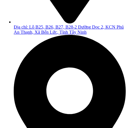
Địa chỉ: Lô B25, B26, B27, B28-2 Đường Dọc 2, KCN Phú
An Thạnh, Xã Bến Lức, Tỉnh Tây Ninh