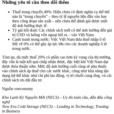
Những yếu tố cần theo dõi thêm
Thuế trung chuyển 40%: Hiện chưa có định nghĩa cụ thể thế
nào là “trung chuyển” – theo tỷ lệ nguyên liệu đầu vào hay
theo công đoạn sản xuất – nên chưa thể đánh giá được mức
độ ảnh hưởng thực tế.
Tỷ giá hối đoái: Các chính sách mới có thể ảnh hưởng đến giá
trị USD và luồng vốn ngoại hối ra – vào Việt Nam.
Cạnh tranh trong nước: Việc Việt Nam đưa thuế nhập ô tô
Mỹ về 0% có thể gây áp lực lớn cho các doanh nghiệp ô tô
trong nước.
Tóm lại, dù mức thuế 20% có phần cao hơn kỳ vọng của thị trường,
đây vẫn là một kết quả chấp nhận được, đặc biệt khi Việt Nam đạt
được thỏa thuận sớm. Mức độ ảnh hưởng cuối cùng sẽ phụ thuộc
vào chính sách áp thuế cho các nước khác, cũng như khả năng tận
dụng lợi thế khác như chi phí lao động, vị trí chuỗi cung ứng, và các
chính sách ưu đãi đầu tư.
Nguồn vneconomy
Kho Lạnh Kỷ Nguyên Mới (NECS) – Uy tín toàn cầu, dẫn đầu công
nghệ
New Era Cold Storage (NECS) – Leading in Technology, Trusting
in Business