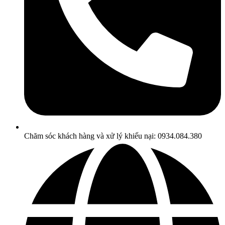
Chăm sóc khách hàng và xử lý khiếu nại: 0934.084.380