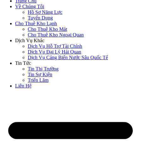
Trang Chủ
Về Chúng Tôi
Hồ Sơ Năng Lực
Tuyển Dụng
Cho Thuê Kho Lạnh
Cho Thuê Kho Mát
Cho Thuê Kho Ngoại Quan
Dịch Vụ Khác
Dịch Vụ Hỗ Trợ Tài Chính
Dịch Vụ Đại Lý Hải Quan
Dịch Vụ Cảng Biển Nước Sâu Quốc Tế
Tin Tức
Tin Thị Trường
Tin Sự Kiện
Triển Lãm
Liên Hệ