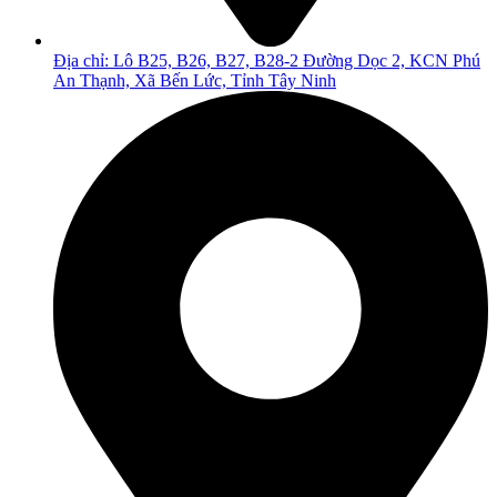
Địa chỉ: Lô B25, B26, B27, B28-2 Đường Dọc 2, KCN Phú
An Thạnh, Xã Bến Lức, Tỉnh Tây Ninh