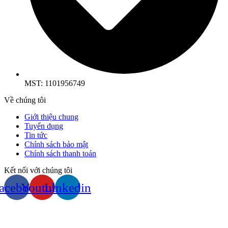
MST: 1101956749
Về chúng tôi
Giới thiệu chung
Tuyển dụng
Tin tức
Chính sách bảo mật
Chính sách thanh toán
Kết nối với chúng tôi
acebook
Youtube
Linkedin