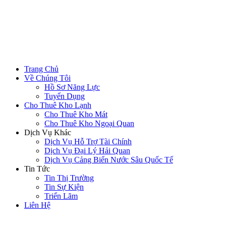
Trang Chủ
Về Chúng Tôi
Hồ Sơ Năng Lực
Tuyển Dụng
Cho Thuê Kho Lạnh
Cho Thuê Kho Mát
Cho Thuê Kho Ngoại Quan
Dịch Vụ Khác
Dịch Vụ Hỗ Trợ Tài Chính
Dịch Vụ Đại Lý Hải Quan
Dịch Vụ Cảng Biển Nước Sâu Quốc Tế
Tin Tức
Tin Thị Trường
Tin Sự Kiện
Triển Lãm
Liên Hệ