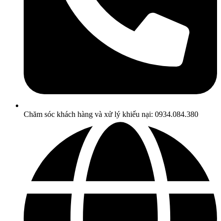
Chăm sóc khách hàng và xử lý khiếu nại: 0934.084.380