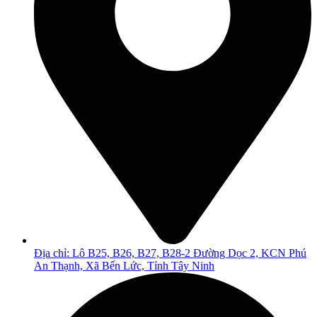
Địa chỉ: Lô B25, B26, B27, B28-2 Đường Dọc 2, KCN Phú
An Thạnh, Xã Bến Lức, Tỉnh Tây Ninh