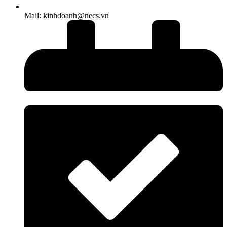
Mail: kinhdoanh@necs.vn