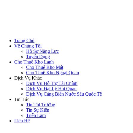
Trang Chủ
Về Chúng Tôi
Hồ Sơ Năng Lực
Tuyển Dụng
Cho Thuê Kho Lạnh
Cho Thuê Kho Mát
Cho Thuê Kho Ngoại Quan
Dịch Vụ Khác
Dịch Vụ Hỗ Trợ Tài Chính
Dịch Vụ Đại Lý Hải Quan
Dịch Vụ Cảng Biển Nước Sâu Quốc Tế
Tin Tức
Tin Thị Trường
Tin Sự Kiện
Triển Lãm
Liên Hệ