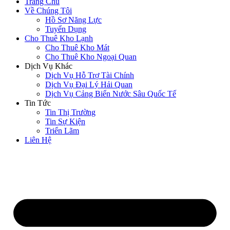
Trang Chủ
Về Chúng Tôi
Hồ Sơ Năng Lực
Tuyển Dụng
Cho Thuê Kho Lạnh
Cho Thuê Kho Mát
Cho Thuê Kho Ngoại Quan
Dịch Vụ Khác
Dịch Vụ Hỗ Trợ Tài Chính
Dịch Vụ Đại Lý Hải Quan
Dịch Vụ Cảng Biển Nước Sâu Quốc Tế
Tin Tức
Tin Thị Trường
Tin Sự Kiện
Triển Lãm
Liên Hệ