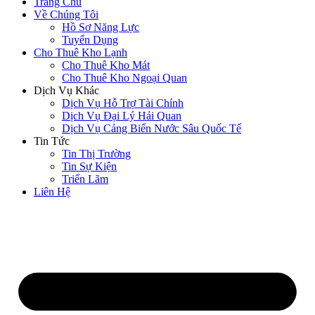
Trang Chủ
Về Chúng Tôi
Hồ Sơ Năng Lực
Tuyển Dụng
Cho Thuê Kho Lạnh
Cho Thuê Kho Mát
Cho Thuê Kho Ngoại Quan
Dịch Vụ Khác
Dịch Vụ Hỗ Trợ Tài Chính
Dịch Vụ Đại Lý Hải Quan
Dịch Vụ Cảng Biển Nước Sâu Quốc Tế
Tin Tức
Tin Thị Trường
Tin Sự Kiện
Triển Lãm
Liên Hệ