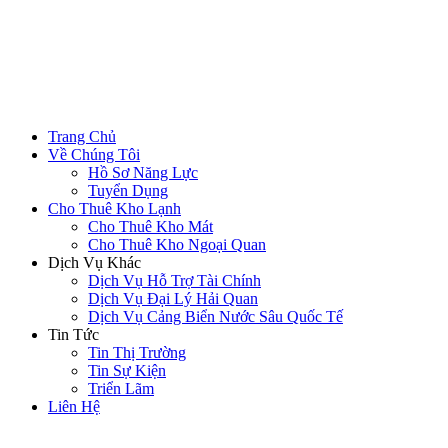
Trang Chủ
Về Chúng Tôi
Hồ Sơ Năng Lực
Tuyển Dụng
Cho Thuê Kho Lạnh
Cho Thuê Kho Mát
Cho Thuê Kho Ngoại Quan
Dịch Vụ Khác
Dịch Vụ Hỗ Trợ Tài Chính
Dịch Vụ Đại Lý Hải Quan
Dịch Vụ Cảng Biển Nước Sâu Quốc Tế
Tin Tức
Tin Thị Trường
Tin Sự Kiện
Triển Lãm
Liên Hệ