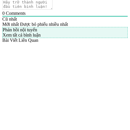
0
Comments
Cũ nhất
Mới nhất
Được bỏ phiếu nhiều nhất
Phản hồi nội tuyến
Xem tất cả bình luận
Bài Viết Liên Quan