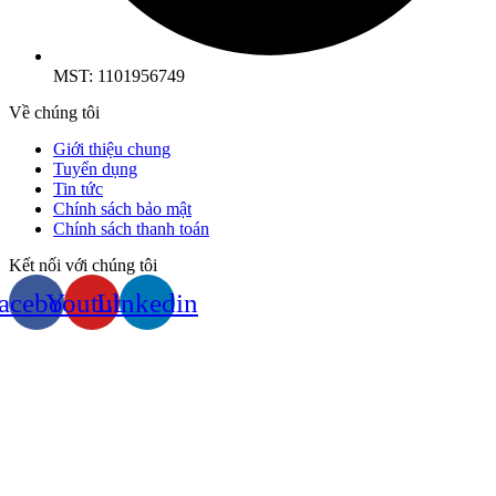
MST: 1101956749
Về chúng tôi
Giới thiệu chung
Tuyển dụng
Tin tức
Chính sách bảo mật
Chính sách thanh toán
Kết nối với chúng tôi
acebook
Youtube
Linkedin