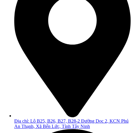
Địa chỉ: Lô B25, B26, B27, B28-2 Đường Dọc 2, KCN Phú
An Thạnh, Xã Bến Lức, Tỉnh Tây Ninh