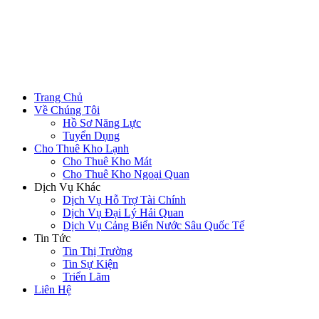
Trang Chủ
Về Chúng Tôi
Hồ Sơ Năng Lực
Tuyển Dụng
Cho Thuê Kho Lạnh
Cho Thuê Kho Mát
Cho Thuê Kho Ngoại Quan
Dịch Vụ Khác
Dịch Vụ Hỗ Trợ Tài Chính
Dịch Vụ Đại Lý Hải Quan
Dịch Vụ Cảng Biển Nước Sâu Quốc Tế
Tin Tức
Tin Thị Trường
Tin Sự Kiện
Triển Lãm
Liên Hệ