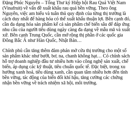
Đặng Phúc Nguyên – Tổng Thư ký Hiệp hội Rau Quả Việt Nam
(Vinafruit) về vấn đề xuất khẩu rau quả bền vững. Theo ông
Nguyên, việc am hiểu và tuân thủ quy định của từng thị trường là
cách duy nhất để hàng hóa có thể xuất khẩu thuận lợi. Bên cạnh đó,
cần đa dạng hóa sản phẩm kể cả sản phẩm chế biến sâu để đáp ứng
nhu cầu của người tiêu dùng ngày càng đa dạng về mẫu mã và xuất
xứ. Bên cạnh Trung Quốc, cần mở rộng thị phần ở các quốc gia
Đông Bắc Á như Hàn Quốc, Nhật Bản…
Chính phủ cần tăng thêm đàm phán mở cửa thị trường cho một số
sản phẩm khác như bưởi, bơ, na, chanh không hạt… Có chính sách
hỗ trợ doanh nghiệp đầu tư nhiều hơn vào công nghệ sản xuất, chế
biến, áp dụng các kỹ thuật, tiêu chuẩn quốc tế. Đặc biệt, trong xu
hướng xanh hoá, tiêu dùng xanh, cần quan tâm nhiều hơn đến tính
bền vững, tác động của biến đổi khí hậu, tăng cường các chứng
nhận bền vững về trách nhiệm xã hội, môi trường.