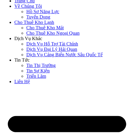
Trang Chủ
Về Chúng Tôi
Hồ Sơ Năng Lực
Tuyển Dụng
Cho Thuê Kho Lạnh
Cho Thuê Kho Mát
Cho Thuê Kho Ngoại Quan
Dịch Vụ Khác
Dịch Vụ Hỗ Trợ Tài Chính
Dịch Vụ Đại Lý Hải Quan
Dịch Vụ Cảng Biển Nước Sâu Quốc Tế
Tin Tức
Tin Thị Trường
Tin Sự Kiện
Triển Lãm
Liên Hệ