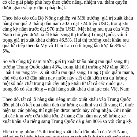
có các giải pháp phù hợp theo chức năng, nhiệm vụ, thẩm quyền
được giao và quy định pháp luật.
Theo báo cáo của Bộ Nông nghiệp và Môi trường, giá trị xuất khẩu
hàng rau quả 2 tháng đầu năm 2025 đạt 724 triệu USD, trong khi
cùng kỳ năm trước đạt 970 triệu USD. Mặt hàng rau quả của Việt
Nam chủ yếu được xuất khẩu sang thị trường Trung Quốc, với tỉ
trọng giá trị xuất khẩu chiếm 46,5%. Hai thị trường xuất khẩu rau
quả lớn tiếp theo là Mỹ và Thái Lan có tỉ trọng lần lượt là 8% và
5%.
So với cùng kỳ năm trước, giá trị xuất khẩu hàng rau quả sang thị
trường Trung Quốc giảm 43%, trong khi thị trường Mỹ tăng 38%,
Thái Lan tăng 5%. Xuất khẩu rau quả sang Trung Quốc giảm mạnh,
chủ yếu do từ đầu năm nay nước này siết chặt kiểm tra dư lượng
một số hóa chất trong trái cây nhập khẩu từ tất cả các quốc gia,
trong đó có sầu riêng – mặt hàng xuất khẩu chủ lực của Việt Nam.
Theo đó, tất cả lô hàng sầu riêng muốn xuất khẩu vào Trung Quốc
đều phải có kết quả phân tích dư lượng cadimi và chất vàng O, thực
hiện tại các phòng thí nghiệm được nước này công nhận. Ghi nhận
tại các khu vực cửa khẩu lớn, 2 tháng đầu năm nay, số lượng xe
xuất khẩu sầu riêng sang Trung Quốc đã giảm 80% so với cùng kỳ.
Hiện trong nhóm 15 thị trường xuất khẩu lớn nhất của Việt Nam,