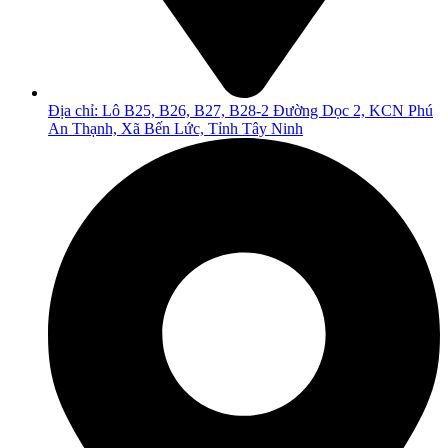
Địa chỉ: Lô B25, B26, B27, B28-2 Đường Dọc 2, KCN Phú
An Thạnh, Xã Bến Lức, Tỉnh Tây Ninh