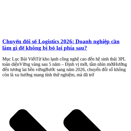
Chuyển đổi số Logistics 2026: Doanh nghiệp cần
làm gì để không bị bỏ lại phía sau?
Mục Lục Bài ViếtTừ kho lạnh công nghệ cao đến hệ sinh thái 3PL
toàn diệnVững vàng sau 5 năm – Định vị mới, tầm nhìn mớiHướng
đến tương lai bền vữngBước sang năm 2026, chuyển đổi số không
còn là xu hướng mang tính thử nghiệm, mà đã trở