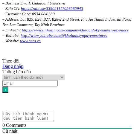
– Business Email: kinhdoanh@necs.vn
– Zalo OA:
https://zalo.me/539021117056565945
– Customer Care: 0934.084.380
– Address: Lot B25, B26, B27, B28-2 2nd Street, Phu An Thanh Industrial Park,
Ben Luc Commune, Tay Ninh Province
– LinkedIn:
https://www.linkedin.com/company/kho-lanh-ky-nguyen-moi-necs
– Youtube:
http://www.youtube.com/@kholanhkynguyenmoinecs
– Website:
www.necs.vn
Theo dõi
Đăng nhập
Thông báo của
0
Comments
Cũ nhất