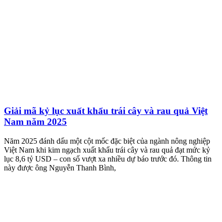
Giải mã kỷ lục xuất khẩu trái cây và rau quả Việt
Nam năm 2025
Năm 2025 đánh dấu một cột mốc đặc biệt của ngành nông nghiệp
Việt Nam khi kim ngạch xuất khẩu trái cây và rau quả đạt mức kỷ
lục 8,6 tỷ USD – con số vượt xa nhiều dự báo trước đó. Thông tin
này được ông Nguyễn Thanh Bình,