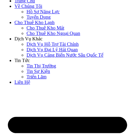
Trang Chủ
Về Chúng Tôi
Hồ Sơ Năng Lực
Tuyển Dụng
Cho Thuê Kho Lạnh
Cho Thuê Kho Mát
Cho Thuê Kho Ngoại Quan
Dịch Vụ Khác
Dịch Vụ Hỗ Trợ Tài Chính
Dịch Vụ Đại Lý Hải Quan
Dịch Vụ Cảng Biển Nước Sâu Quốc Tế
Tin Tức
Tin Thị Trường
Tin Sự Kiện
Triển Lãm
Liên Hệ