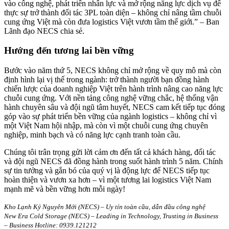
vào công nghệ, phát triển nhân lực và mở rộng năng lực dịch vụ để
thực sự trở thành đối tác 3PL toàn diện – không chỉ nâng tầm chuỗi
cung ứng Việt mà còn đưa logistics Việt vươn tầm thế giới.” – Ban
Lãnh đạo NECS chia sẻ.
Hướng đến tương lai bền vững
Bước vào năm thứ 5, NECS không chỉ mở rộng về quy mô mà còn
định hình lại vị thế trong ngành: trở thành người bạn đồng hành
chiến lược của doanh nghiệp Việt trên hành trình nâng cao năng lực
chuỗi cung ứng. Với nền tảng công nghệ vững chắc, hệ thống vận
hành chuyên sâu và đội ngũ tâm huyết, NECS cam kết tiếp tục đóng
góp vào sự phát triển bền vững của ngành logistics – không chỉ vì
một Việt Nam hội nhập, mà còn vì một chuỗi cung ứng chuyên
nghiệp, minh bạch và có năng lực cạnh tranh toàn cầu.
Chúng tôi trân trọng gửi lời cảm ơn đến tất cả khách hàng, đối tác
và đội ngũ NECS đã đồng hành trong suốt hành trình 5 năm. Chính
sự tin tưởng và gắn bó của quý vị là động lực để NECS tiếp tục
hoàn thiện và vươn xa hơn – vì một tương lai logistics Việt Nam
mạnh mẽ và bền vững hơn mỗi ngày!
Kho Lạnh Kỷ Nguyên Mới (NECS) – Uy tín toàn cầu, dẫn đầu công nghệ
New Era Cold Storage (NECS) – Leading in Technology, Trusting in Business
– Business Hotline: 0939.121212