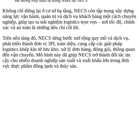
Hệ thống truy xuất tự động ASRS tại NECS
Không chỉ dừng lại ở cơ sở hạ tầng, NECS còn tập trung xây dựng
năng lực vận hành, quản trị và dịch vụ khách hàng một cách chuyên
nghiệp, giúp tạo ra trải nghiệm logistics trọn vẹn – nơi tốc độ, chính
xác và an toàn là những tiêu chí cốt lõi.
Trên nền tảng đó, NECS từng bước mở rộng quy mô và dịch vụ,
phát triển thành đơn vị 3PL toàn diện, cung cấp các giải pháp
logistics khép kín từ lưu kho, xử lý đơn hàng, đóng gói, thông quan
đến vận chuyển. Mô hình này đã giúp NECS trở thành đối tác tin
cậy cho nhiều doanh nghiệp sản xuất và xuất khẩu lớn trong lĩnh
vực thực phẩm đông lạnh và thủy sản.