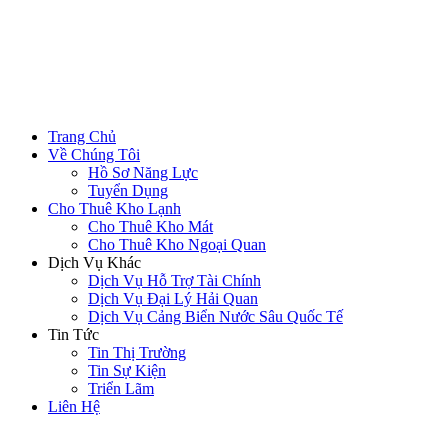
Trang Chủ
Về Chúng Tôi
Hồ Sơ Năng Lực
Tuyển Dụng
Cho Thuê Kho Lạnh
Cho Thuê Kho Mát
Cho Thuê Kho Ngoại Quan
Dịch Vụ Khác
Dịch Vụ Hỗ Trợ Tài Chính
Dịch Vụ Đại Lý Hải Quan
Dịch Vụ Cảng Biển Nước Sâu Quốc Tế
Tin Tức
Tin Thị Trường
Tin Sự Kiện
Triển Lãm
Liên Hệ