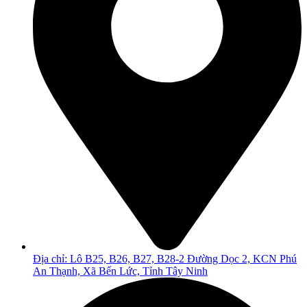
Địa chỉ: Lô B25, B26, B27, B28-2 Đường Dọc 2, KCN Phú
An Thạnh, Xã Bến Lức, Tỉnh Tây Ninh