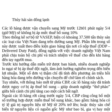
Thủy hải sản đông lạnh
Các lô hàng được vận chuyển sang Mỹ trước 12h01 phút ngày 5/4
(giờ Mỹ) sẽ không bị áp mức thuế bổ sung 10%
Theo thống kê sơ bộ từ VASEP, hiện có khoảng 37.500 tấn thủy sản
các loại của Việt Nam đang trên đường sang Mỹ. Phần lớn trong số
này được xuất theo điều kiện giao hàng tận nơi có nộp thuế (DDP –
Delivered Duty Paid), đồng nghĩa với việc doanh nghiệp Việt Nam
phải chịu toàn bộ chi phí và trách nhiệm về thuế cho đến khi hàng
đến tay người mua.
Trước khi hướng dẫn miễn trừ được ban hành, nhiều doanh nghiệp
lo ngại sẽ bị áp thuế đột ngột, làm ảnh hưởng nghiêm trọng đến biên
lợi nhuận. Một số đơn vị thậm chí đã tính đến phương án triệu hồi
hàng hóa đang trên đường vận chuyển để chờ làm rõ chính sách.
Tuy nhiên, với thông báo mới từ phía CBP, các lô hàng này đã tránh
được nguy cơ bị áp thuế bổ sung – giúp doanh nghiệp “thở phào”
giữa bối cảnh chi phí tăng cao một cách bất ngờ.
Ngoài các lô hàng rời cảng trước ngày 5/4, CBP cũng công bố một
số trường hợp được miễn thuế bổ sung khác, bao gồm: hàng hóa có
tỷ lệ giá trị nguyên liệu từ Mỹ từ 20% trở lên; hoặc thủy sản chế
biến từ nguyên liệu có nguồn gốc Mỹ như bao bì, gia vị hay một