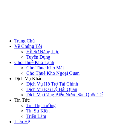
Trang Chủ
Về Chúng Tôi
Hồ Sơ Năng Lực
Tuyển Dụng
Cho Thuê Kho Lạnh
Cho Thuê Kho Mát
Cho Thuê Kho Ngoại Quan
Dịch Vụ Khác
Dịch Vụ Hỗ Trợ Tài Chính
Dịch Vụ Đại Lý Hải Quan
Dịch Vụ Cảng Biển Nước Sâu Quốc Tế
Tin Tức
Tin Thị Trường
Tin Sự Kiện
Triển Lãm
Liên Hệ