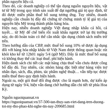
phần nguyên liệu cá.
Theo đó, các doanh nghiệp có thể tận dụng nguồn nguyên liệu, vật
tư từ Mỹ trong quy trình sản xuất để đạt ngưỡng giá trị quy định, từ
đó được miễn phần thuế bổ sung tương ứng. Tuy nhiên, doanh
nghiệp cần chuẩn bị đầy đủ chứng từ chứng minh tỷ lệ giá trị của
nguyên liệu Mỹ trong thành phần hàng hóa.
Hiện nay, nhiều doanh nghiệp Việt đang nhập khẩu cá hồi, cá
tuyết… từ Mỹ để chế biến rồi xuất khẩu ngược trở lại thị trường
này, do đó hoàn toàn có thể cân nhắc tận dụng chính sách miễn trừ
trên.
Theo hướng dẫn của CBP, mức thuế bổ sung 10% sẽ được áp dụng
đối với hàng hóa nhập khẩu từ Việt Nam được thông quan hoặc rút
khỏi kho kể từ 12h01 ngày 5/4 (giờ Mỹ). Đây là mức thuế bổ sung
và không thay thế các loại thuế, phí hiện hành.
Hiện danh sách chi tiết các mặt hàng chịu thuế vẫn chưa được công
bố đầy đủ. Tuy nhiên, các nhóm hàng đặc biệt như hàng viện trợ
nhân đạo, sách, đĩa, phim, tác phẩm nghệ thuật… vẫn tiếp tục được
miễn thuế theo quy định hiện hành.
Ngoài ra, một gói thuế đối ứng được cho là mạnh hơn, dự kiến áp
dụng từ ngày 9/4, hiện vẫn đang chờ hướng dẫn chi tiết từ phía Hoa
Kỳ.
Nguồn nguoiquansat.vn
https://nguoiquansat.vn/37-500-tan-thuy-san-viet-dang-tren-duong-
toi-my-tho-phao-khi-nghe-tin-nay-209685.html