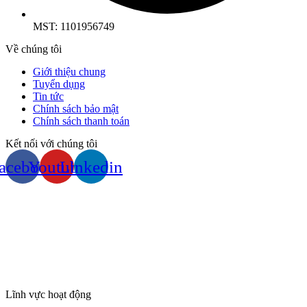
MST: 1101956749
Về chúng tôi
Giới thiệu chung
Tuyển dụng
Tin tức
Chính sách bảo mật
Chính sách thanh toán
Kết nối với chúng tôi
acebook
Youtube
Linkedin
Lĩnh vực hoạt động