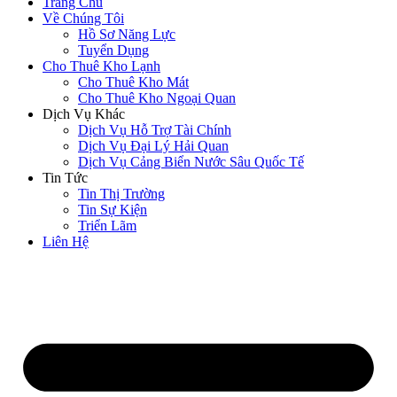
Trang Chủ
Về Chúng Tôi
Hồ Sơ Năng Lực
Tuyển Dụng
Cho Thuê Kho Lạnh
Cho Thuê Kho Mát
Cho Thuê Kho Ngoại Quan
Dịch Vụ Khác
Dịch Vụ Hỗ Trợ Tài Chính
Dịch Vụ Đại Lý Hải Quan
Dịch Vụ Cảng Biển Nước Sâu Quốc Tế
Tin Tức
Tin Thị Trường
Tin Sự Kiện
Triển Lãm
Liên Hệ